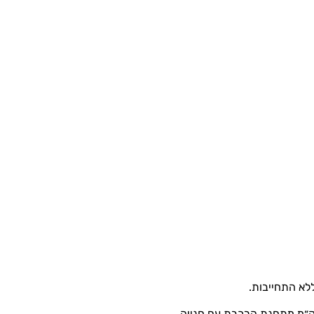
לא התחייבות.
קום מעולה, בכניסה לעמק שרה בבאר שבע, מול היס פלאנט, וכ 2.4 ק״מ מתחנת הרכבת עם חנייה