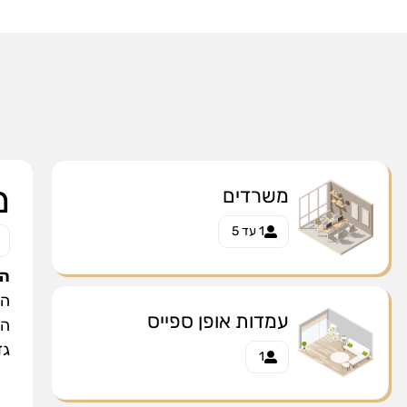
מ
משרדים
1 עד 5
המ
המ
עמדות אופן ספייס
הח
גד
1