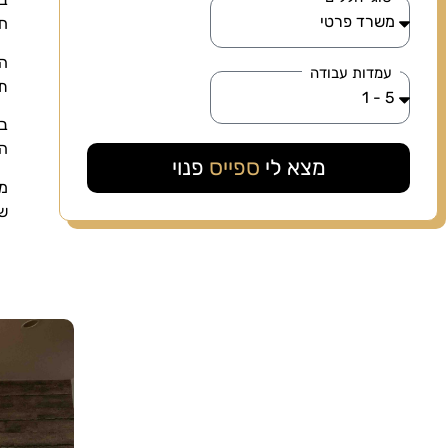
חי
המ
עמדות עבודה
תו
בת
הנ
מצא לי
ספייס
פנוי
מו
שת