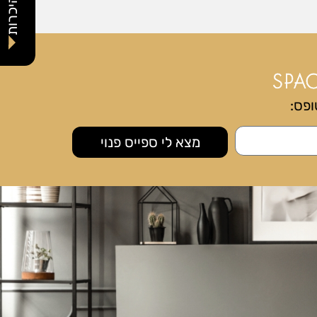
סיור היכרות
ופס:
מצא לי ספייס פנוי